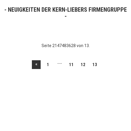
NEUIGKEITEN DER KERN-LIEBERS FIRMENGRUPPE
Seite 2147483628 von 13.
....
«
1
11
12
13