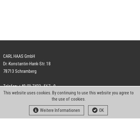
CARL HAAS GmbH
Dr.-Konstantin-Hank-Str. 18
78713 Schramberg
Telefon: +49 (0) 7422 . 567 - 0
This website uses cookies. By continuing to use this website you agree to
Telefax: +49 (0) 7422 . 567 - 239
the use of cookies.
E-Mail:
info-ch@kern-liebers.com
Weitere Informationen
OK
AGB
Impressum
Datenschutz
Downloads