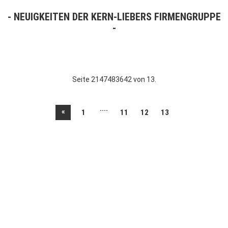
NEUIGKEITEN DER KERN-LIEBERS FIRMENGRUPPE
Seite 2147483642 von 13.
....
«
1
11
12
13