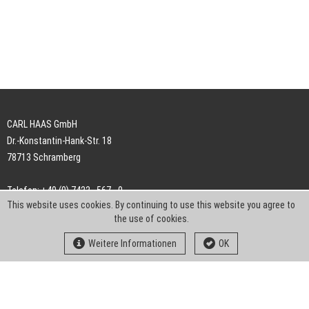
CARL HAAS GmbH
Dr.-Konstantin-Hank-Str. 18
78713 Schramberg
Telefon: +49 (0) 7422 . 567 - 0
This website uses cookies. By continuing to use this website you agree to
Telefax: +49 (0) 7422 . 567 - 239
the use of cookies.
E-Mail:
info-ch@kern-liebers.com
Weitere Informationen
OK
AGB
Impressum
Datenschutz
Downloads