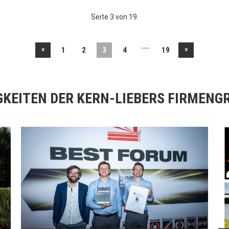
Seite 3 von 19.
....
«
»
1
2
3
4
19
GKEITEN DER KERN-LIEBERS FIRMENG