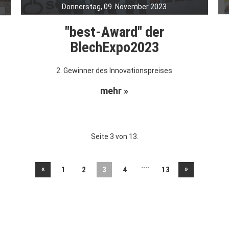
Donnerstag, 09. November 2023
"best-Award" der
BlechExpo2023
2. Gewinner des Innovationspreises
mehr »
Seite 3 von 13.
....
«
»
1
2
3
4
13