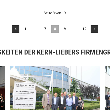
Seite 8 von 19.
....
....
«
»
1
7
8
9
19
GKEITEN DER KERN-LIEBERS FIRMENG