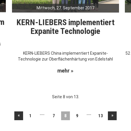
Mittwoch, 27. September 2017
um
KERN-LIEBERS implementiert
Expanite Technologie
i
KERN-LIEBERS China implementiert Expanite-
52
Technologie zur Oberflächenhärtung von Edelstahl
mehr »
Seite 8 von 13.
....
....
«
»
1
7
8
9
13