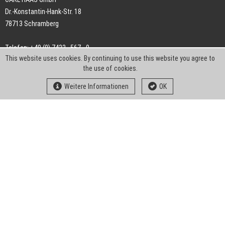
Dr.-Konstantin-Hank-Str. 18
78713 Schramberg
Telefon: +49 (0) 7422 . 567 - 0
This website uses cookies. By continuing to use this website you agree to
Telefax: +49 (0) 7422 . 567 - 239
the use of cookies.
E-Mail:
info-ch@kern-liebers.com
Weitere Informationen
OK
AGB
Impressum
Datenschutz
Downloads