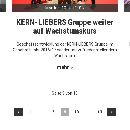
Montag, 10. Juli 2017
KERN-LIEBERS Gruppe weiter
auf Wachstumskurs
t
Geschäftsentwicklung der KERN-LIEBERS Gruppe im
Geschäftsjahr 2016/17 wieder mit zufriedenstellendem
Wachstum.
mehr »
Seite 9 von 13.
....
....
«
»
1
8
9
10
13