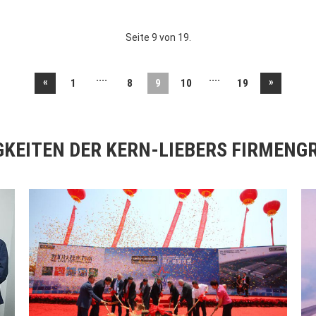
Seite 9 von 19.
....
....
«
»
1
8
9
10
19
GKEITEN DER KERN-LIEBERS FIRMENG