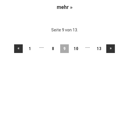
mehr »
Seite 9 von 13.
....
....
«
»
1
8
9
10
13