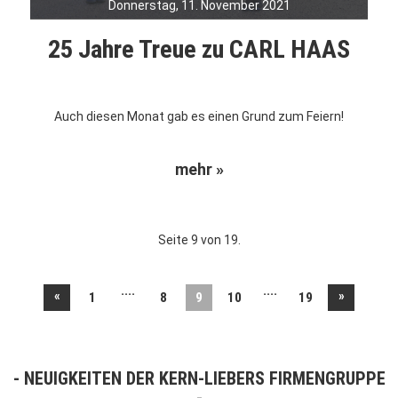
Donnerstag, 11. November 2021
25 Jahre Treue zu CARL HAAS
Auch diesen Monat gab es einen Grund zum Feiern!
mehr »
Seite 9 von 19.
....
....
«
»
1
8
9
10
19
NEUIGKEITEN DER KERN-LIEBERS FIRMENGRUPPE