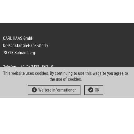
CARL HAAS GmbH
Dr.-Konstantin-Hank-Str. 18
78713 Schramberg
Telefon: +49 (0) 7422 . 567 - 0
This website uses cookies. By continuing to use this website you agree to
Telefax: +49 (0) 7422 . 567 - 239
the use of cookies.
E-Mail:
info-ch@kern-liebers.com
Weitere Informationen
OK
AGB
Impressum
Datenschutz
Downloads