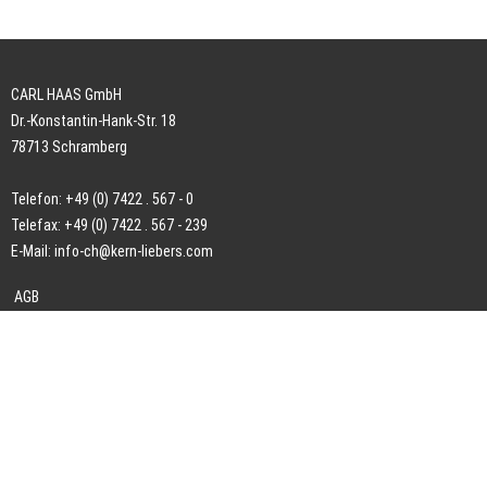
CARL HAAS GmbH
Dr.-Konstantin-Hank-Str. 18
78713 Schramberg
Telefon: +49 (0) 7422 . 567 - 0
Telefax: +49 (0) 7422 . 567 - 239
E-Mail:
info-ch@kern-liebers.com
AGB
Impressum
Datenschutz
Downloads
This website uses cookies. By continuing to use this website you agree to
the use of cookies.