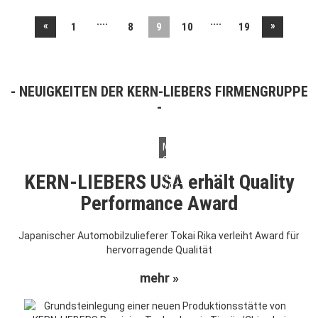
....
....
«
»
1
8
9
10
19
NEUIGKEITEN DER KERN-LIEBERS FIRMENGRUPPE
Montag,
31.
Juli
KERN-LIEBERS USA erhält Quality
2017
Performance Award
Japanischer Automobilzulieferer Tokai Rika verleiht Award für
hervorragende Qualität
mehr »