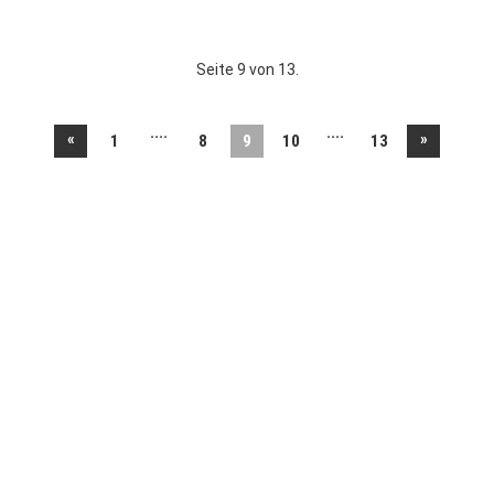
Seite 9 von 13.
....
....
«
»
1
8
9
10
13