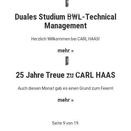
Montag,
10.
Januar
Duales Studium BWL-Technical
2022
Management
Herzlich Willkommen bei CARL HAAS!
mehr »
Donnerstag,
11.
November
25 Jahre Treue zu CARL HAAS
2021
Auch diesen Monat gab es einen Grund zum Feiern!
mehr »
Seite 9 von 19.