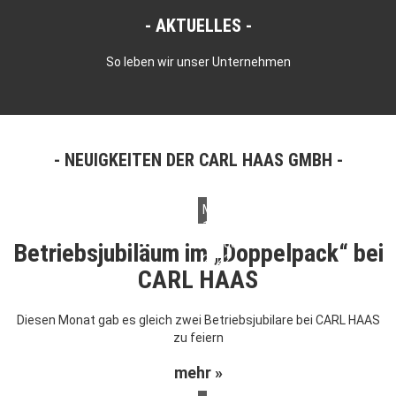
AKTUELLES
So leben wir unser Unternehmen
NEUIGKEITEN DER CARL HAAS GMBH
Mittwoch,
12.
Januar
Betriebsjubiläum im „Doppelpack“ bei
2022
CARL HAAS
Diesen Monat gab es gleich zwei Betriebsjubilare bei CARL HAAS
zu feiern
mehr »