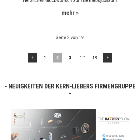
Herzlichen Glückwunsch zum Betriebsjubiläum
mehr »
Seite 2 von 19.
....
«
»
1
2
3
19
NEUIGKEITEN DER KERN-LIEBERS FIRMENGRUPPE