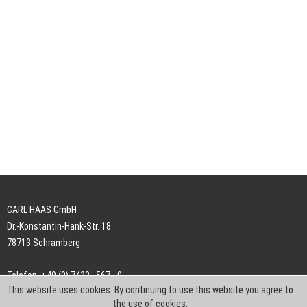
CARL HAAS GmbH
Dr.-Konstantin-Hank-Str. 18
78713 Schramberg
Telefon: +49 (0) 7422 . 567 - 0
This website uses cookies. By continuing to use this website you agree to
Telefax: +49 (0) 7422 . 567 - 239
the use of cookies.