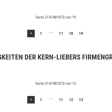
Seite 2147481072 von 19.
....
«
1
17
18
19
GKEITEN DER KERN-LIEBERS FIRMENG
Seite 2147481072 von 13.
....
«
1
11
12
13