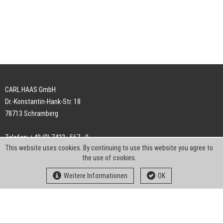
CARL HAAS GmbH
Dr.-Konstantin-Hank-Str. 18
78713 Schramberg
Telefon: +49 (0) 7422 . 567 - 0
This website uses cookies. By continuing to use this website you agree to
Telefax: +49 (0) 7422 . 567 - 239
the use of cookies.
E-Mail:
info-ch@kern-liebers.com
Weitere Informationen
OK
AGB
Impressum
Datenschutz
Downloads