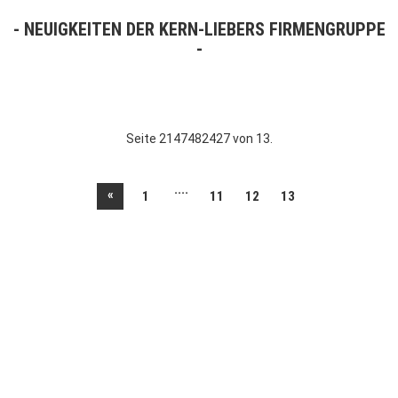
NEUIGKEITEN DER KERN-LIEBERS FIRMENGRUPPE
Seite 2147482427 von 13.
....
«
1
11
12
13