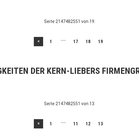
Seite 2147482551 von 19.
....
«
1
17
18
19
GKEITEN DER KERN-LIEBERS FIRMENG
Seite 2147482551 von 13.
....
«
1
11
12
13