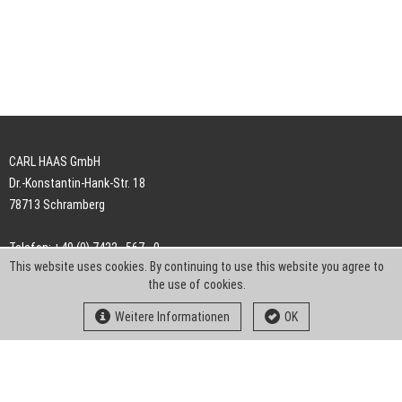
CARL HAAS GmbH
Dr.-Konstantin-Hank-Str. 18
78713 Schramberg
Telefon: +49 (0) 7422 . 567 - 0
This website uses cookies. By continuing to use this website you agree to
Telefax: +49 (0) 7422 . 567 - 239
the use of cookies.
E-Mail:
info-ch@kern-liebers.com
Weitere Informationen
OK
AGB
Impressum
Datenschutz
Downloads