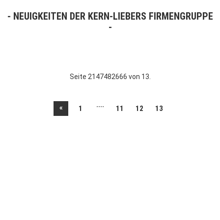
NEUIGKEITEN DER KERN-LIEBERS FIRMENGRUPPE
Seite 2147482666 von 13.
....
«
1
11
12
13