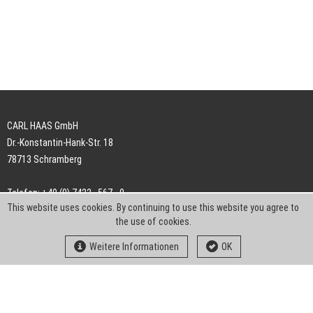
CARL HAAS GmbH
Dr.-Konstantin-Hank-Str. 18
78713 Schramberg
Telefon: +49 (0) 7422 . 567 - 0
This website uses cookies. By continuing to use this website you agree to
Telefax: +49 (0) 7422 . 567 - 239
the use of cookies.
E-Mail:
info-ch@kern-liebers.com
Weitere Informationen
OK
AGB
Impressum
Datenschutz
Downloads