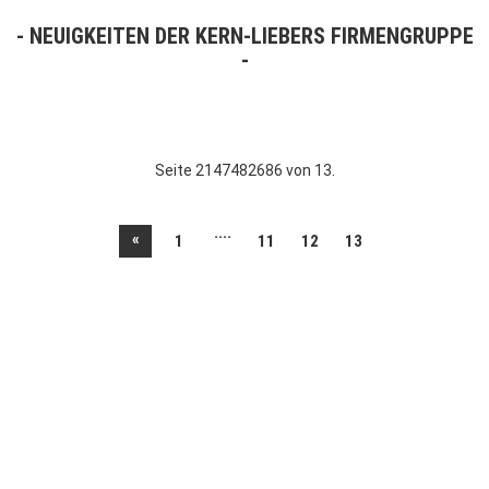
NEUIGKEITEN DER KERN-LIEBERS FIRMENGRUPPE
Seite 2147482686 von 13.
....
«
1
11
12
13