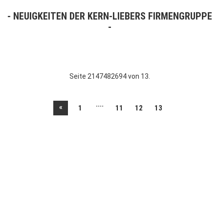
NEUIGKEITEN DER KERN-LIEBERS FIRMENGRUPPE
Seite 2147482694 von 13.
....
«
1
11
12
13