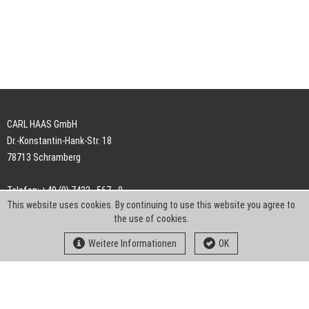
CARL HAAS GmbH
Dr.-Konstantin-Hank-Str. 18
78713 Schramberg
Telefon: +49 (0) 7422 . 567 - 0
This website uses cookies. By continuing to use this website you agree to
Telefax: +49 (0) 7422 . 567 - 239
the use of cookies.
E-Mail:
info-ch@kern-liebers.com
Weitere Informationen
OK
AGB
Impressum
Datenschutz
Downloads