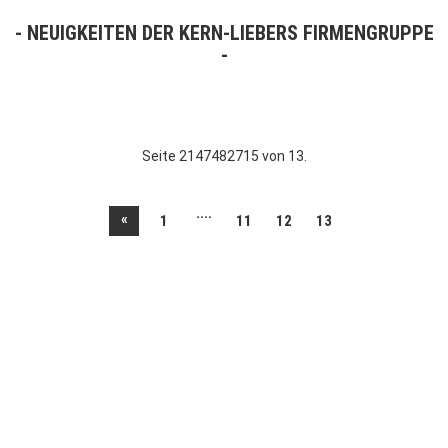
NEUIGKEITEN DER KERN-LIEBERS FIRMENGRUPPE
Seite 2147482715 von 13.
....
«
1
11
12
13