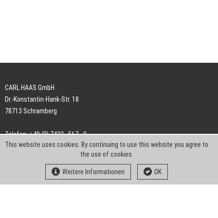
CARL HAAS GmbH
Dr.-Konstantin-Hank-Str. 18
78713 Schramberg
Telefon: +49 (0) 7422 . 567 - 0
This website uses cookies. By continuing to use this website you agree to
Telefax: +49 (0) 7422 . 567 - 239
the use of cookies.
E-Mail:
info-ch@kern-liebers.com
Weitere Informationen
OK
AGB
Impressum
Datenschutz
Downloads