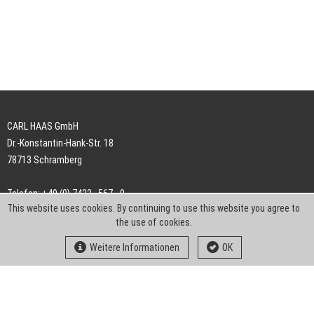
CARL HAAS GmbH
Dr.-Konstantin-Hank-Str. 18
78713 Schramberg
Telefon: +49 (0) 7422 . 567 - 0
This website uses cookies. By continuing to use this website you agree to
Telefax: +49 (0) 7422 . 567 - 239
the use of cookies.
E-Mail:
info-ch@kern-liebers.com
Weitere Informationen
OK
AGB
Impressum
Datenschutz
Downloads