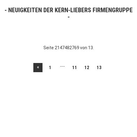
NEUIGKEITEN DER KERN-LIEBERS FIRMENGRUPPE
Seite 2147482769 von 13.
....
«
1
11
12
13