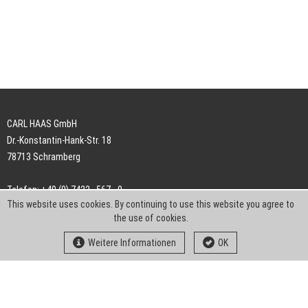
CARL HAAS GmbH
Dr.-Konstantin-Hank-Str. 18
78713 Schramberg
Telefon: +49 (0) 7422 . 567 - 0
This website uses cookies. By continuing to use this website you agree to
Telefax: +49 (0) 7422 . 567 - 239
the use of cookies.
E-Mail:
info-ch@kern-liebers.com
Weitere Informationen
OK
AGB
Impressum
Datenschutz
Downloads