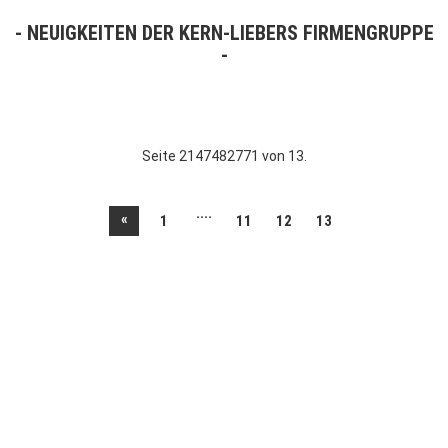
NEUIGKEITEN DER KERN-LIEBERS FIRMENGRUPPE
Seite 2147482771 von 13.
....
«
1
11
12
13