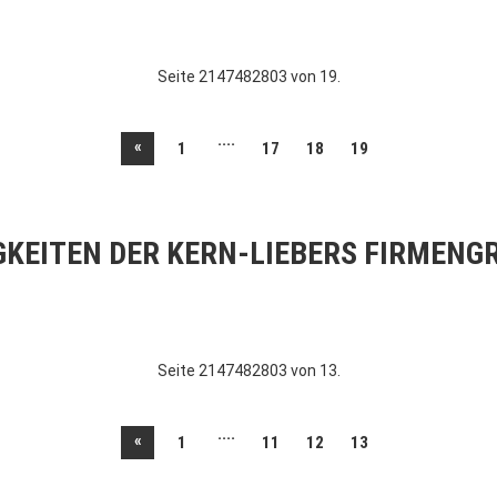
Seite 2147482803 von 19.
....
«
1
17
18
19
GKEITEN DER KERN-LIEBERS FIRMENG
Seite 2147482803 von 13.
....
«
1
11
12
13