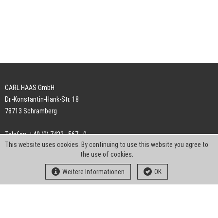
CARL HAAS GmbH
Dr.-Konstantin-Hank-Str. 18
78713 Schramberg
Telefon: +49 (0) 7422 . 567 - 0
This website uses cookies. By continuing to use this website you agree to
Telefax: +49 (0) 7422 . 567 - 239
the use of cookies.
E-Mail:
info-ch@kern-liebers.com
Weitere Informationen
OK
AGB
Impressum
Datenschutz
Downloads