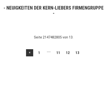
NEUIGKEITEN DER KERN-LIEBERS FIRMENGRUPPE
Seite 2147482805 von 13.
....
«
1
11
12
13