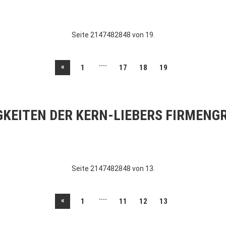
Seite 2147482848 von 19.
....
«
1
17
18
19
GKEITEN DER KERN-LIEBERS FIRMENG
Seite 2147482848 von 13.
....
«
1
11
12
13