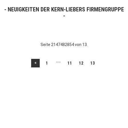
NEUIGKEITEN DER KERN-LIEBERS FIRMENGRUPPE
Seite 2147482854 von 13.
....
«
1
11
12
13