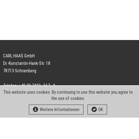
CARL HAAS GmbH
Dr.-Konstantin-Hank-Str. 18
78713 Schramberg
Telefon: +49 (0) 7422 . 567 - 0
This website uses cookies. By continuing to use this website you agree to
Telefax: +49 (0) 7422 . 567 - 239
the use of cookies.
E-Mail:
info-ch@kern-liebers.com
Weitere Informationen
OK
AGB
Impressum
Datenschutz
Downloads