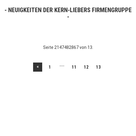
NEUIGKEITEN DER KERN-LIEBERS FIRMENGRUPPE
Seite 2147482867 von 13.
....
«
1
11
12
13