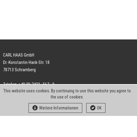
CARL HAAS GmbH
Dr.-Konstantin-Hank-Str. 18
78713 Schramberg
Telefon: +49 (0) 7422 . 567 - 0
This website uses cookies. By continuing to use this website you agree to
Telefax: +49 (0) 7422 . 567 - 239
the use of cookies.
E-Mail:
info-ch@kern-liebers.com
Weitere Informationen
OK
AGB
Impressum
Datenschutz
Downloads