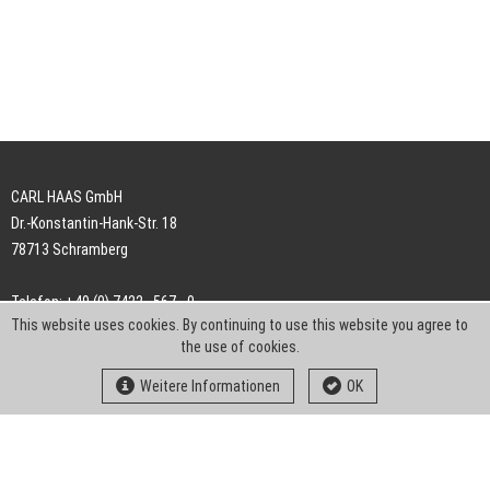
CARL HAAS GmbH
Dr.-Konstantin-Hank-Str. 18
78713 Schramberg
Telefon: +49 (0) 7422 . 567 - 0
This website uses cookies. By continuing to use this website you agree to
Telefax: +49 (0) 7422 . 567 - 239
the use of cookies.
E-Mail:
info-ch@kern-liebers.com
Weitere Informationen
OK
AGB
Impressum
Datenschutz
Downloads