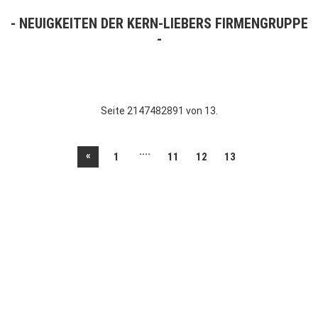
NEUIGKEITEN DER KERN-LIEBERS FIRMENGRUPPE
Seite 2147482891 von 13.
....
«
1
11
12
13