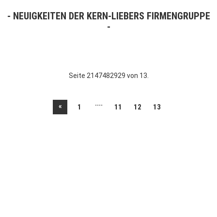
NEUIGKEITEN DER KERN-LIEBERS FIRMENGRUPPE
Seite 2147482929 von 13.
....
«
1
11
12
13