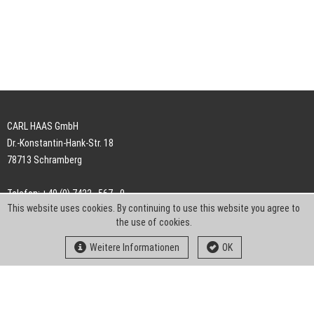
CARL HAAS GmbH
Dr.-Konstantin-Hank-Str. 18
78713 Schramberg
Telefon: +49 (0) 7422 . 567 - 0
This website uses cookies. By continuing to use this website you agree to
Telefax: +49 (0) 7422 . 567 - 239
the use of cookies.
E-Mail:
info-ch@kern-liebers.com
Weitere Informationen
OK
AGB
Impressum
Datenschutz
Downloads