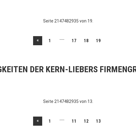
Seite 2147482935 von 19.
....
«
1
17
18
19
GKEITEN DER KERN-LIEBERS FIRMENG
Seite 2147482935 von 13.
....
«
1
11
12
13