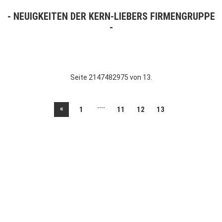
NEUIGKEITEN DER KERN-LIEBERS FIRMENGRUPPE
Seite 2147482975 von 13.
....
«
1
11
12
13