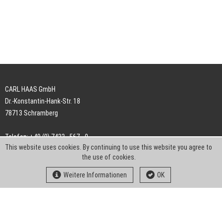
CARL HAAS GmbH
Dr.-Konstantin-Hank-Str. 18
78713 Schramberg
Telefon: +49 (0) 7422 . 567 - 0
This website uses cookies. By continuing to use this website you agree to
Telefax: +49 (0) 7422 . 567 - 239
the use of cookies.
E-Mail:
info-ch@kern-liebers.com
Weitere Informationen
OK
AGB
Impressum
Datenschutz
Downloads