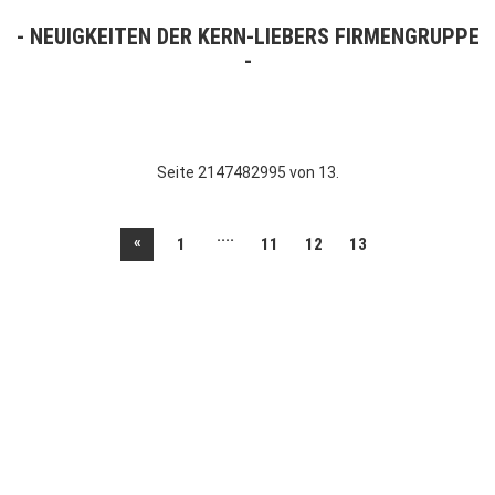
NEUIGKEITEN DER KERN-LIEBERS FIRMENGRUPPE
Seite 2147482995 von 13.
....
«
1
11
12
13