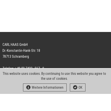
CARL HAAS GmbH
Dr.-Konstantin-Hank-Str. 18
78713 Schramberg
Telefon: +49 (0) 7422 . 567 - 0
This website uses cookies. By continuing to use this website you agree to
Telefax: +49 (0) 7422 . 567 - 239
the use of cookies.
E-Mail:
info-ch@kern-liebers.com
Weitere Informationen
OK
AGB
Impressum
Datenschutz
Downloads