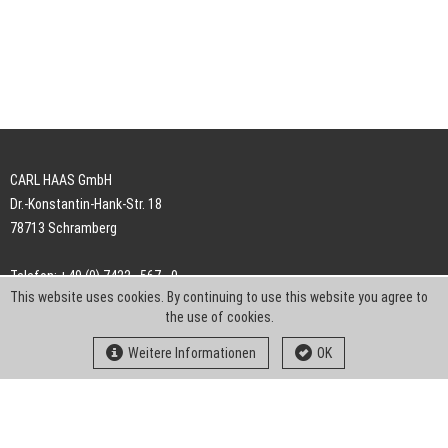
CARL HAAS GmbH
Dr.-Konstantin-Hank-Str. 18
78713 Schramberg
Telefon: +49 (0) 7422 . 567 - 0
This website uses cookies. By continuing to use this website you agree to
Telefax: +49 (0) 7422 . 567 - 239
the use of cookies.
E-Mail:
info-ch@kern-liebers.com
Weitere Informationen
OK
AGB
Impressum
Datenschutz
Downloads