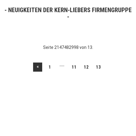
NEUIGKEITEN DER KERN-LIEBERS FIRMENGRUPPE
Seite 2147482998 von 13.
....
«
1
11
12
13