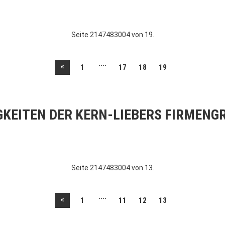
Seite 2147483004 von 19.
....
«
1
17
18
19
GKEITEN DER KERN-LIEBERS FIRMENG
Seite 2147483004 von 13.
....
«
1
11
12
13