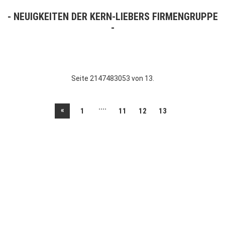
NEUIGKEITEN DER KERN-LIEBERS FIRMENGRUPPE
Seite 2147483053 von 13.
....
«
1
11
12
13