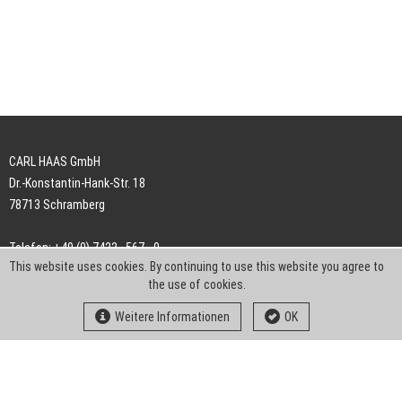
CARL HAAS GmbH
Dr.-Konstantin-Hank-Str. 18
78713 Schramberg
Telefon: +49 (0) 7422 . 567 - 0
This website uses cookies. By continuing to use this website you agree to
Telefax: +49 (0) 7422 . 567 - 239
the use of cookies.
E-Mail:
info-ch@kern-liebers.com
Weitere Informationen
OK
AGB
Impressum
Datenschutz
Downloads