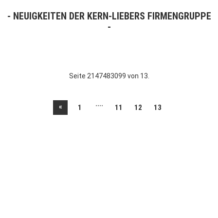
NEUIGKEITEN DER KERN-LIEBERS FIRMENGRUPPE
Seite 2147483099 von 13.
....
«
1
11
12
13