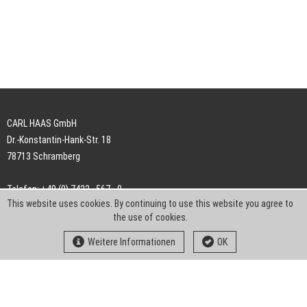
CARL HAAS GmbH
Dr.-Konstantin-Hank-Str. 18
78713 Schramberg
Telefon: +49 (0) 7422 . 567 - 0
This website uses cookies. By continuing to use this website you agree to
Telefax: +49 (0) 7422 . 567 - 239
the use of cookies.
E-Mail:
info-ch@kern-liebers.com
Weitere Informationen
OK
AGB
Impressum
Datenschutz
Downloads