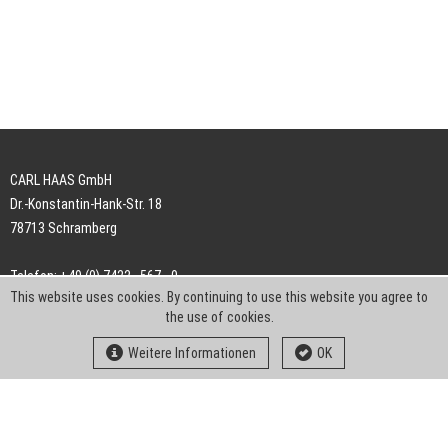
CARL HAAS GmbH
Dr.-Konstantin-Hank-Str. 18
78713 Schramberg
Telefon: +49 (0) 7422 . 567 - 0
This website uses cookies. By continuing to use this website you agree to
Telefax: +49 (0) 7422 . 567 - 239
the use of cookies.
E-Mail:
info-ch@kern-liebers.com
Weitere Informationen
OK
AGB
Impressum
Datenschutz
Downloads