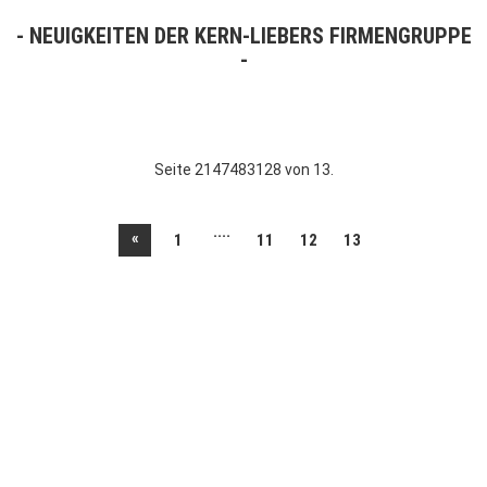
NEUIGKEITEN DER KERN-LIEBERS FIRMENGRUPPE
Seite 2147483128 von 13.
....
«
1
11
12
13