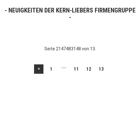
NEUIGKEITEN DER KERN-LIEBERS FIRMENGRUPPE
Seite 2147483148 von 13.
....
«
1
11
12
13