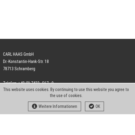
CARL HAAS GmbH
Dr.-Konstantin-Hank-Str. 18
78713 Schramberg
Telefon: +49 (0) 7422 . 567 - 0
This website uses cookies. By continuing to use this website you agree to
Telefax: +49 (0) 7422 . 567 - 239
the use of cookies.
E-Mail:
info-ch@kern-liebers.com
Weitere Informationen
OK
AGB
Impressum
Datenschutz
Downloads