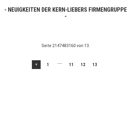
NEUIGKEITEN DER KERN-LIEBERS FIRMENGRUPPE
Seite 2147483160 von 13.
....
«
1
11
12
13