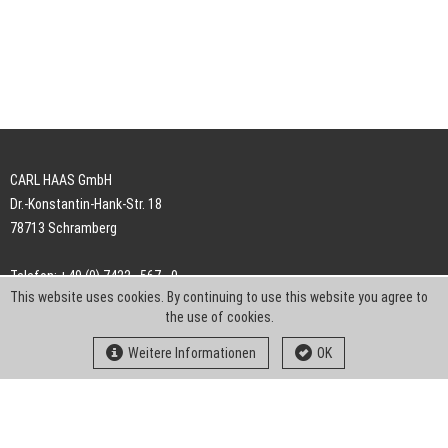
CARL HAAS GmbH
Dr.-Konstantin-Hank-Str. 18
78713 Schramberg
Telefon: +49 (0) 7422 . 567 - 0
This website uses cookies. By continuing to use this website you agree to
Telefax: +49 (0) 7422 . 567 - 239
the use of cookies.
E-Mail:
info-ch@kern-liebers.com
Weitere Informationen
OK
AGB
Impressum
Datenschutz
Downloads