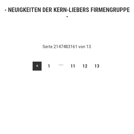
NEUIGKEITEN DER KERN-LIEBERS FIRMENGRUPPE
Seite 2147483161 von 13.
....
«
1
11
12
13