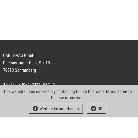
CARL HAAS GmbH
Dr.-Konstantin-Hank-Str. 18
78713 Schramberg
Telefon: +49 (0) 7422 . 567 - 0
This website uses cookies. By continuing to use this website you agree to
Telefax: +49 (0) 7422 . 567 - 239
the use of cookies.
E-Mail:
info-ch@kern-liebers.com
Weitere Informationen
OK
AGB
Impressum
Datenschutz
Downloads