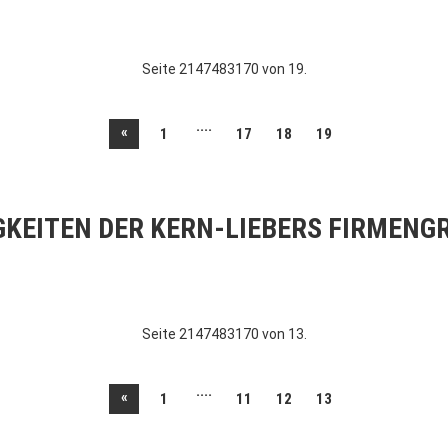
Seite 2147483170 von 19.
....
«
1
17
18
19
GKEITEN DER KERN-LIEBERS FIRMENG
Seite 2147483170 von 13.
....
«
1
11
12
13