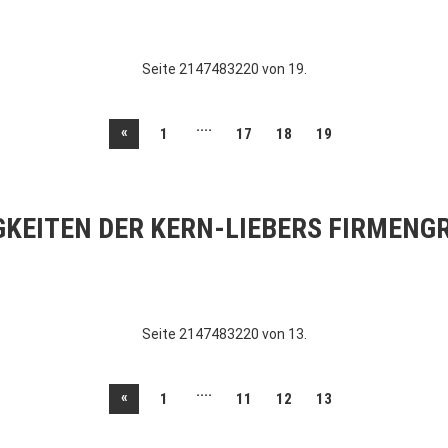
Seite 2147483220 von 19.
....
«
1
17
18
19
GKEITEN DER KERN-LIEBERS FIRMENG
Seite 2147483220 von 13.
....
«
1
11
12
13