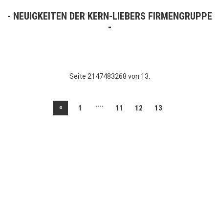
NEUIGKEITEN DER KERN-LIEBERS FIRMENGRUPPE
Seite 2147483268 von 13.
....
«
1
11
12
13