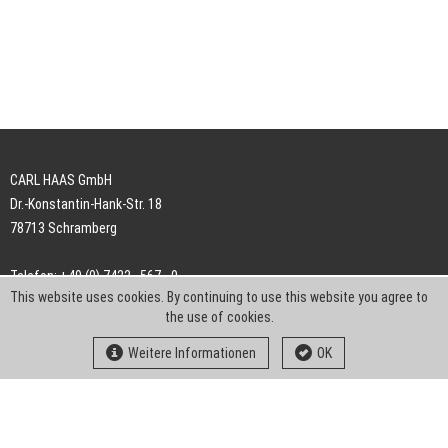
CARL HAAS GmbH
Dr.-Konstantin-Hank-Str. 18
78713 Schramberg
Telefon: +49 (0) 7422 . 567 - 0
This website uses cookies. By continuing to use this website you agree to
Telefax: +49 (0) 7422 . 567 - 239
the use of cookies.
E-Mail:
info-ch@kern-liebers.com
Weitere Informationen
OK
AGB
Impressum
Datenschutz
Downloads