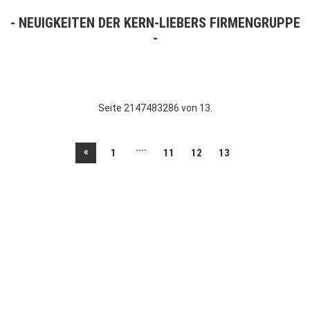
NEUIGKEITEN DER KERN-LIEBERS FIRMENGRUPPE
Seite 2147483286 von 13.
....
«
1
11
12
13