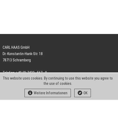
CARL HAAS GmbH
Dr.-Konstantin-Hank-Str. 18
78713 Schramberg
Telefon: +49 (0) 7422 . 567 - 0
This website uses cookies. By continuing to use this website you agree to
Telefax: +49 (0) 7422 . 567 - 239
the use of cookies.
E-Mail:
info-ch@kern-liebers.com
Weitere Informationen
OK
AGB
Impressum
Datenschutz
Downloads