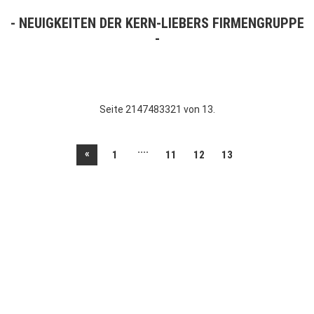
NEUIGKEITEN DER KERN-LIEBERS FIRMENGRUPPE
Seite 2147483321 von 13.
....
«
1
11
12
13