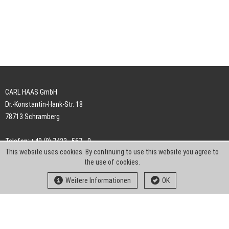
CARL HAAS GmbH
Dr.-Konstantin-Hank-Str. 18
78713 Schramberg
Telefon: +49 (0) 7422 . 567 - 0
This website uses cookies. By continuing to use this website you agree to
Telefax: +49 (0) 7422 . 567 - 239
the use of cookies.
E-Mail:
info-ch@kern-liebers.com
Weitere Informationen
OK
AGB
Impressum
Datenschutz
Downloads