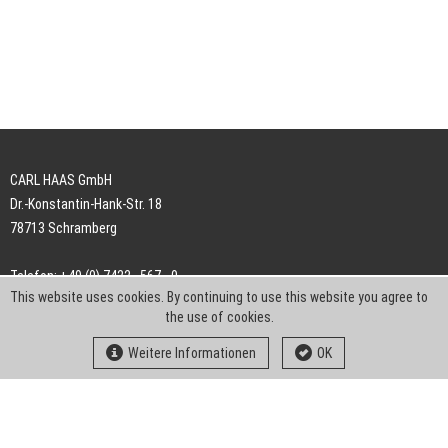
CARL HAAS GmbH
Dr.-Konstantin-Hank-Str. 18
78713 Schramberg
Telefon: +49 (0) 7422 . 567 - 0
This website uses cookies. By continuing to use this website you agree to
Telefax: +49 (0) 7422 . 567 - 239
the use of cookies.
E-Mail:
info-ch@kern-liebers.com
Weitere Informationen
OK
AGB
Impressum
Datenschutz
Downloads