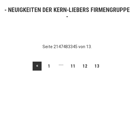
NEUIGKEITEN DER KERN-LIEBERS FIRMENGRUPPE
Seite 2147483345 von 13.
....
«
1
11
12
13