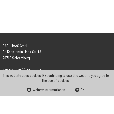
CARL HAAS GmbH
Dr.-Konstantin-Hank-Str. 18
78713 Schramberg
Telefon: +49 (0) 7422 . 567 - 0
This website uses cookies. By continuing to use this website you agree to
Telefax: +49 (0) 7422 . 567 - 239
the use of cookies.
E-Mail:
info-ch@kern-liebers.com
Weitere Informationen
OK
AGB
Impressum
Datenschutz
Downloads