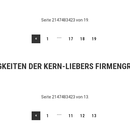
Seite 2147483423 von 19.
....
«
1
17
18
19
GKEITEN DER KERN-LIEBERS FIRMENG
Seite 2147483423 von 13.
....
«
1
11
12
13