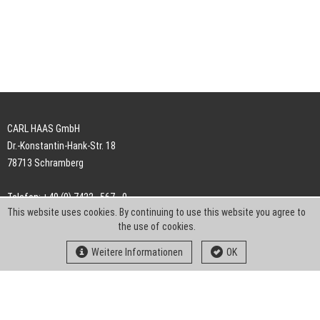
CARL HAAS GmbH
Dr.-Konstantin-Hank-Str. 18
78713 Schramberg
Telefon: +49 (0) 7422 . 567 - 0
This website uses cookies. By continuing to use this website you agree to
Telefax: +49 (0) 7422 . 567 - 239
the use of cookies.
E-Mail:
info-ch@kern-liebers.com
Weitere Informationen
OK
AGB
Impressum
Datenschutz
Downloads