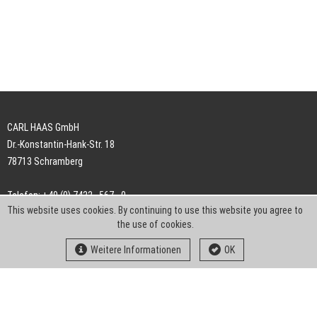
CARL HAAS GmbH
Dr.-Konstantin-Hank-Str. 18
78713 Schramberg
Telefon: +49 (0) 7422 . 567 - 0
This website uses cookies. By continuing to use this website you agree to
Telefax: +49 (0) 7422 . 567 - 239
the use of cookies.
E-Mail:
info-ch@kern-liebers.com
Weitere Informationen
OK
AGB
Impressum
Datenschutz
Downloads