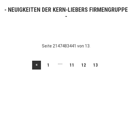
NEUIGKEITEN DER KERN-LIEBERS FIRMENGRUPPE
Seite 2147483441 von 13.
....
«
1
11
12
13