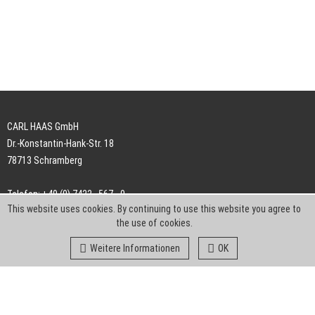
CARL HAAS GmbH
Dr.-Konstantin-Hank-Str. 18
78713 Schramberg
Telefon: +49 (0) 7422 . 567 - 0
This website uses cookies. By continuing to use this website you agree to
Telefax: +49 (0) 7422 . 567 - 239
the use of cookies.
E-Mail:
info-ch@kern-liebers.com
Weitere Informationen
OK
AGB
Impressum
Datenschutz
Downloads