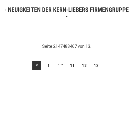
NEUIGKEITEN DER KERN-LIEBERS FIRMENGRUPPE
Seite 2147483467 von 13.
....
«
1
11
12
13