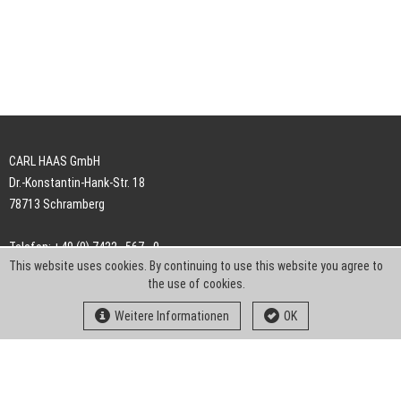
CARL HAAS GmbH
Dr.-Konstantin-Hank-Str. 18
78713 Schramberg
Telefon: +49 (0) 7422 . 567 - 0
This website uses cookies. By continuing to use this website you agree to
Telefax: +49 (0) 7422 . 567 - 239
the use of cookies.
E-Mail:
info-ch@kern-liebers.com
Weitere Informationen
OK
AGB
Impressum
Datenschutz
Downloads