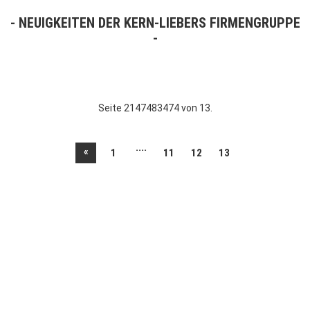
NEUIGKEITEN DER KERN-LIEBERS FIRMENGRUPPE
Seite 2147483474 von 13.
....
«
1
11
12
13