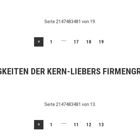
Seite 2147483481 von 19.
....
«
1
17
18
19
GKEITEN DER KERN-LIEBERS FIRMENG
Seite 2147483481 von 13.
....
«
1
11
12
13