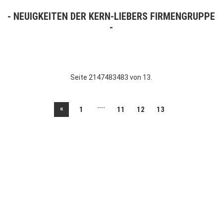
NEUIGKEITEN DER KERN-LIEBERS FIRMENGRUPPE
Seite 2147483483 von 13.
....
«
1
11
12
13