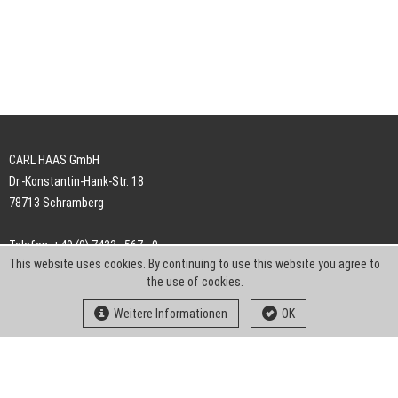
CARL HAAS GmbH
Dr.-Konstantin-Hank-Str. 18
78713 Schramberg
Telefon: +49 (0) 7422 . 567 - 0
This website uses cookies. By continuing to use this website you agree to
Telefax: +49 (0) 7422 . 567 - 239
the use of cookies.
E-Mail:
info-ch@kern-liebers.com
Weitere Informationen
OK
AGB
Impressum
Datenschutz
Downloads